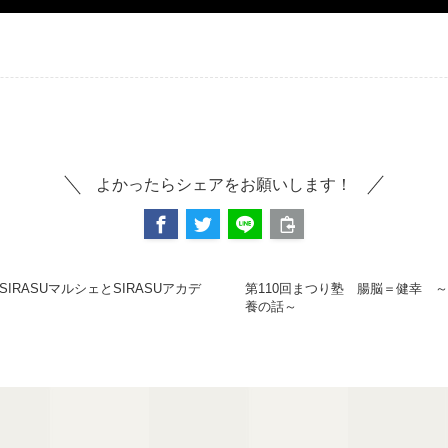
よかったらシェアをお願いします！
IRASUマルシェとSIRASUアカデ
第110回まつり塾 腸脳＝健幸 
養の話～