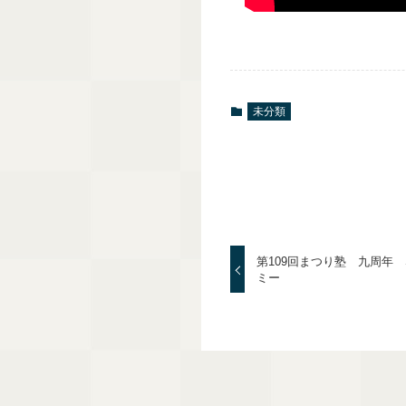
未分類
第109回まつり塾 九周年 S
ミー